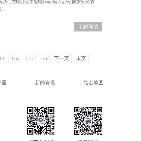
我们在电源室主配电箱ups输入后端(防雷分区的
须…
了解详情
13
114
115
116
下一页
末页
护器
新闻资讯
站点地图
灵