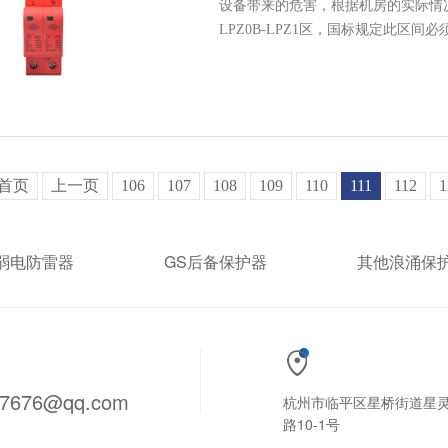
设备带来的危害，根据机房的实际情况
LPZ0B-LPZ1区，国标规定此区间必
首页
上一页
106
107
108
109
110
111
112
1
S弱电防雷器
GS后备保护器
其他浪涌保
97676@qq.com
杭州市临平区星桥街道星
路10-1号