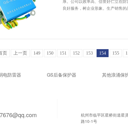
厚。公司以效率高、信誉好伫立在防
良好服务，树企业形象。生产销售的
首页
上一页
149
150
151
152
153
154
155
1
S弱电防雷器
GS后备保护器
其他浪涌保
97676@qq.com
杭州市临平区星桥街道星
路10-1号